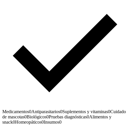
Medicamentos
0
Antiparasitarios
0
Suplementos y vitaminas
0
Cuidado
de mascotas
0
Biológicos
0
Pruebas diagnósticas
0
Alimentos y
snack
0
Homeopáticos
0
Insumos
0