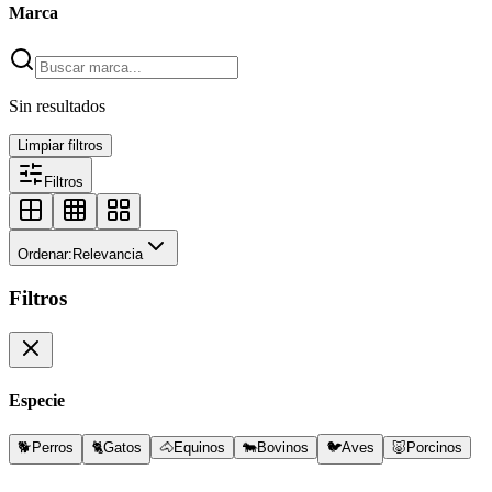
Marca
Sin resultados
Limpiar filtros
Filtros
Ordenar:
Relevancia
Filtros
Especie
🐕
Perros
🐈
Gatos
🐴
Equinos
🐄
Bovinos
🐦
Aves
🐷
Porcinos