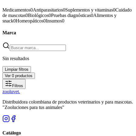
Medicamentos
0
Antiparasitarios
0
Suplementos y vitaminas
0
Cuidado
de mascotas
0
Biológicos
0
Pruebas diagnósticas
0
Alimentos y
snack
0
Homeopáticos
0
Insumos
0
Marca
Sin resultados
Limpiar filtros
Ver
0
productos
Filtros
zoolu
vet
.
Distribuidora colombiana de productos veterinarios y para mascotas.
"Zooluciones para tus animales"
Catálogo