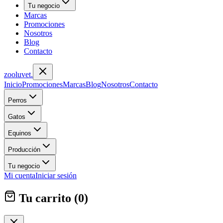
Tu negocio
Marcas
Promociones
Nosotros
Blog
Contacto
zoolu
vet
.
Inicio
Promociones
Marcas
Blog
Nosotros
Contacto
Perros
Gatos
Equinos
Producción
Tu negocio
Mi cuenta
Iniciar sesión
Tu carrito (
0
)