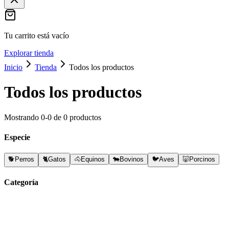
Tu carrito está vacío
Explorar tienda
Inicio
Tienda
Todos los productos
Todos los productos
Mostrando
0
-
0
de
0
productos
Especie
🐕
Perros
🐈
Gatos
🐴
Equinos
🐄
Bovinos
🐦
Aves
🐷
Porcinos
Categoría