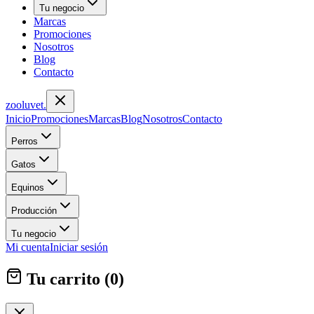
Tu negocio
Marcas
Promociones
Nosotros
Blog
Contacto
zoolu
vet
.
Inicio
Promociones
Marcas
Blog
Nosotros
Contacto
Perros
Gatos
Equinos
Producción
Tu negocio
Mi cuenta
Iniciar sesión
Tu carrito (
0
)