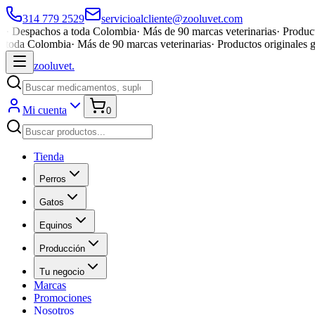
314 779 2529
servicioalcliente@zooluvet.com
·
Despachos a toda Colombia
·
Más de 90 marcas veterinarias
·
Product
toda Colombia
·
Más de 90 marcas veterinarias
·
Productos originales 
zoolu
vet
.
Mi cuenta
0
Tienda
Perros
Gatos
Equinos
Producción
Tu negocio
Marcas
Promociones
Nosotros