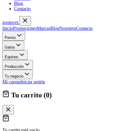
Blog
Contacto
zoolu
vet
.
Inicio
Promociones
Marcas
Blog
Nosotros
Contacto
Perros
Gatos
Equinos
Producción
Tu negocio
Mi cuenta
Iniciar sesión
Tu carrito (
0
)
Tu carrito está vacío