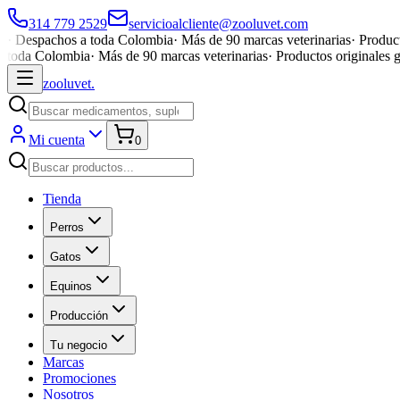
314 779 2529
servicioalcliente@zooluvet.com
·
Despachos a toda Colombia
·
Más de 90 marcas veterinarias
·
Product
toda Colombia
·
Más de 90 marcas veterinarias
·
Productos originales 
zoolu
vet
.
Mi cuenta
0
Tienda
Perros
Gatos
Equinos
Producción
Tu negocio
Marcas
Promociones
Nosotros