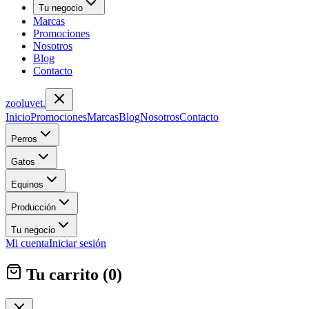
Tu negocio
Marcas
Promociones
Nosotros
Blog
Contacto
zoolu
vet
.
Inicio
Promociones
Marcas
Blog
Nosotros
Contacto
Perros
Gatos
Equinos
Producción
Tu negocio
Mi cuenta
Iniciar sesión
Tu carrito (
0
)