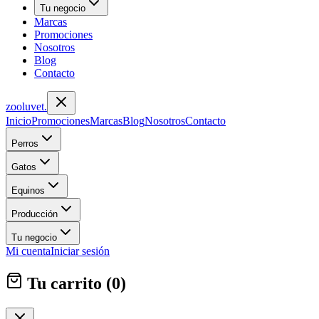
Tu negocio
Marcas
Promociones
Nosotros
Blog
Contacto
zoolu
vet
.
Inicio
Promociones
Marcas
Blog
Nosotros
Contacto
Perros
Gatos
Equinos
Producción
Tu negocio
Mi cuenta
Iniciar sesión
Tu carrito (
0
)