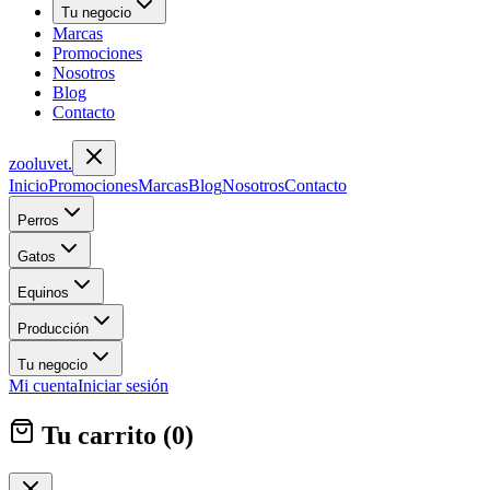
Tu negocio
Marcas
Promociones
Nosotros
Blog
Contacto
zoolu
vet
.
Inicio
Promociones
Marcas
Blog
Nosotros
Contacto
Perros
Gatos
Equinos
Producción
Tu negocio
Mi cuenta
Iniciar sesión
Tu carrito (
0
)