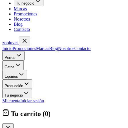
Tu negocio
Marcas
Promociones
Nosotros
Blog
Contacto
zoolu
vet
.
Inicio
Promociones
Marcas
Blog
Nosotros
Contacto
Perros
Gatos
Equinos
Producción
Tu negocio
Mi cuenta
Iniciar sesión
Tu carrito (
0
)