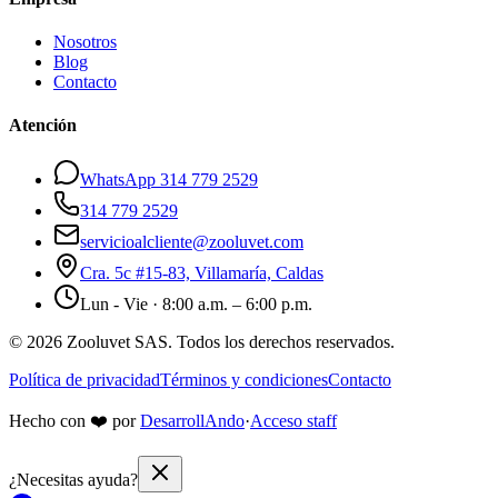
Nosotros
Blog
Contacto
Atención
WhatsApp 314 779 2529
314 779 2529
servicioalcliente@zooluvet.com
Cra. 5c #15-83, Villamaría, Caldas
Lun - Vie · 8:00 a.m. – 6:00 p.m.
© 2026 Zooluvet SAS. Todos los derechos reservados.
Política de privacidad
Términos y condiciones
Contacto
Hecho con
❤️
por
DesarrollAndo
·
Acceso staff
¿Necesitas ayuda?