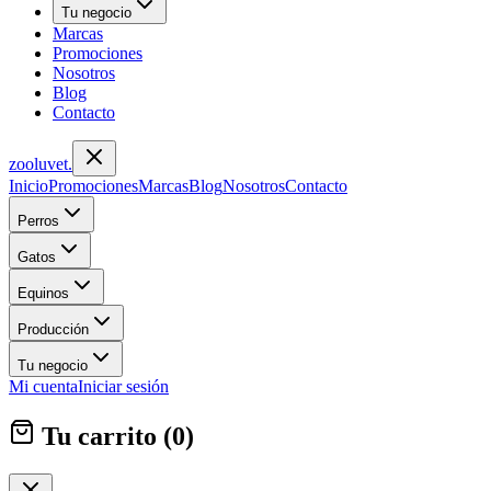
Tu negocio
Marcas
Promociones
Nosotros
Blog
Contacto
zoolu
vet
.
Inicio
Promociones
Marcas
Blog
Nosotros
Contacto
Perros
Gatos
Equinos
Producción
Tu negocio
Mi cuenta
Iniciar sesión
Tu carrito (
0
)