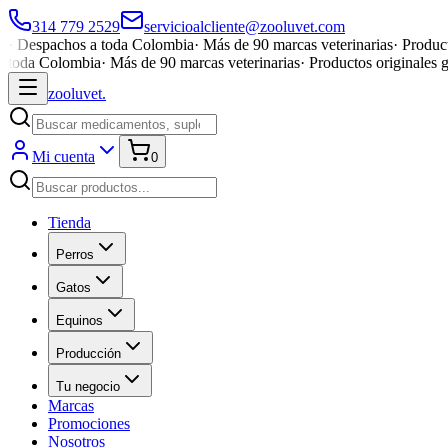
314 779 2529
servicioalcliente@zooluvet.com
·
Despachos a toda Colombia
·
Más de 90 marcas veterinarias
·
Product
toda Colombia
·
Más de 90 marcas veterinarias
·
Productos originales 
zoolu
vet
.
Mi cuenta
0
Tienda
Perros
Gatos
Equinos
Producción
Tu negocio
Marcas
Promociones
Nosotros