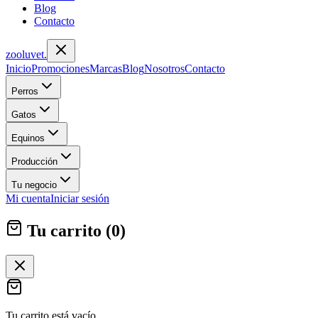
Blog
Contacto
zoolu
vet
.
Inicio
Promociones
Marcas
Blog
Nosotros
Contacto
Perros
Gatos
Equinos
Producción
Tu negocio
Mi cuenta
Iniciar sesión
Tu carrito (
0
)
Tu carrito está vacío