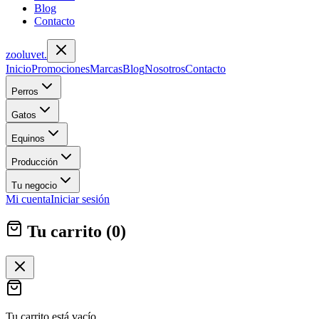
Blog
Contacto
zoolu
vet
.
Inicio
Promociones
Marcas
Blog
Nosotros
Contacto
Perros
Gatos
Equinos
Producción
Tu negocio
Mi cuenta
Iniciar sesión
Tu carrito (
0
)
Tu carrito está vacío