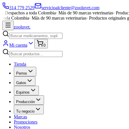
314 779 2529
servicioalcliente@zooluvet.com
·
Despachos a toda Colombia
·
Más de 90 marcas veterinarias
·
Product
toda Colombia
·
Más de 90 marcas veterinarias
·
Productos originales 
zoolu
vet
.
Mi cuenta
0
Tienda
Perros
Gatos
Equinos
Producción
Tu negocio
Marcas
Promociones
Nosotros