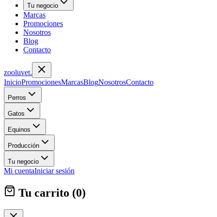
Tu negocio
Marcas
Promociones
Nosotros
Blog
Contacto
zoolu
vet
.
Inicio
Promociones
Marcas
Blog
Nosotros
Contacto
Perros
Gatos
Equinos
Producción
Tu negocio
Mi cuenta
Iniciar sesión
Tu carrito (
0
)