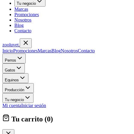
Tu negocio
Marcas
Promociones
Nosotros
Blog
Contacto
zoolu
vet
.
Inicio
Promociones
Marcas
Blog
Nosotros
Contacto
Perros
Gatos
Equinos
Producción
Tu negocio
Mi cuenta
Iniciar sesión
Tu carrito (
0
)