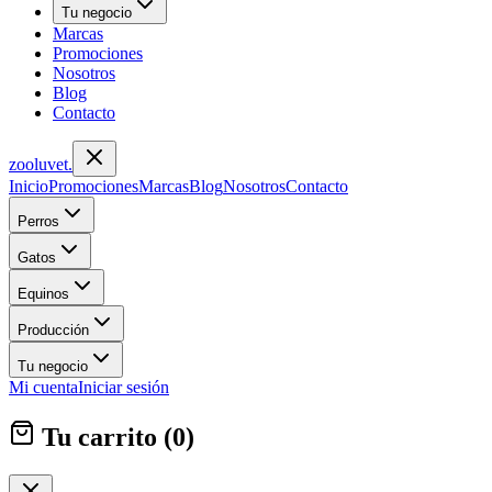
Tu negocio
Marcas
Promociones
Nosotros
Blog
Contacto
zoolu
vet
.
Inicio
Promociones
Marcas
Blog
Nosotros
Contacto
Perros
Gatos
Equinos
Producción
Tu negocio
Mi cuenta
Iniciar sesión
Tu carrito (
0
)