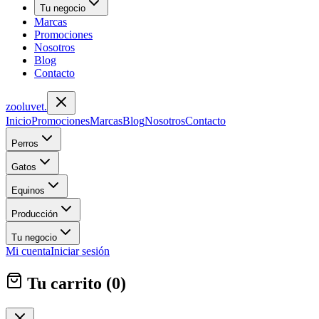
Tu negocio
Marcas
Promociones
Nosotros
Blog
Contacto
zoolu
vet
.
Inicio
Promociones
Marcas
Blog
Nosotros
Contacto
Perros
Gatos
Equinos
Producción
Tu negocio
Mi cuenta
Iniciar sesión
Tu carrito (
0
)