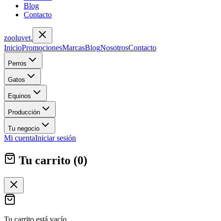
Blog
Contacto
zoolu
vet
.
Inicio
Promociones
Marcas
Blog
Nosotros
Contacto
Perros
Gatos
Equinos
Producción
Tu negocio
Mi cuenta
Iniciar sesión
Tu carrito (
0
)
Tu carrito está vacío