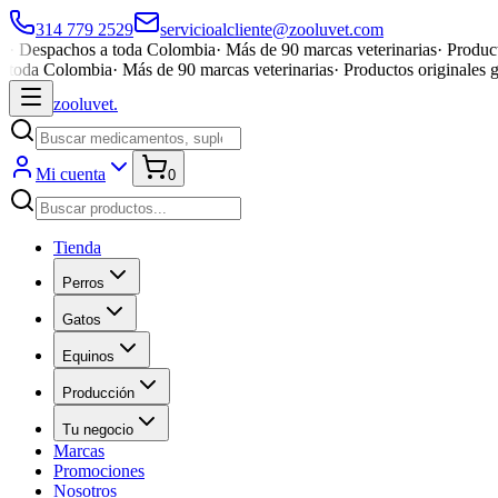
314 779 2529
servicioalcliente@zooluvet.com
·
Despachos a toda Colombia
·
Más de 90 marcas veterinarias
·
Product
toda Colombia
·
Más de 90 marcas veterinarias
·
Productos originales 
zoolu
vet
.
Mi cuenta
0
Tienda
Perros
Gatos
Equinos
Producción
Tu negocio
Marcas
Promociones
Nosotros