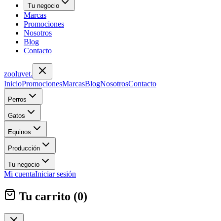
Tu negocio
Marcas
Promociones
Nosotros
Blog
Contacto
zoolu
vet
.
Inicio
Promociones
Marcas
Blog
Nosotros
Contacto
Perros
Gatos
Equinos
Producción
Tu negocio
Mi cuenta
Iniciar sesión
Tu carrito (
0
)