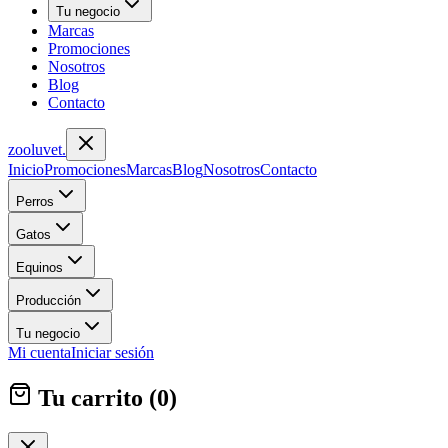
Tu negocio
Marcas
Promociones
Nosotros
Blog
Contacto
zoolu
vet
.
Inicio
Promociones
Marcas
Blog
Nosotros
Contacto
Perros
Gatos
Equinos
Producción
Tu negocio
Mi cuenta
Iniciar sesión
Tu carrito (
0
)