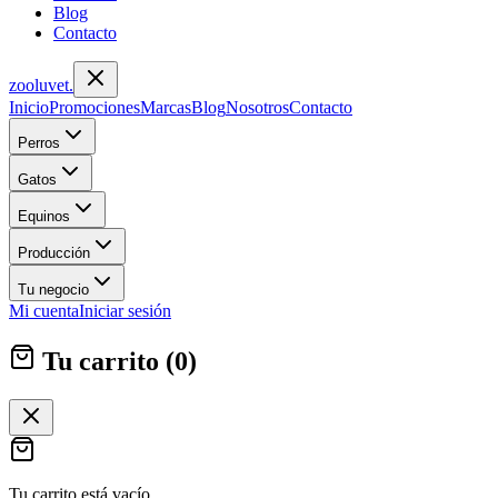
Blog
Contacto
zoolu
vet
.
Inicio
Promociones
Marcas
Blog
Nosotros
Contacto
Perros
Gatos
Equinos
Producción
Tu negocio
Mi cuenta
Iniciar sesión
Tu carrito (
0
)
Tu carrito está vacío