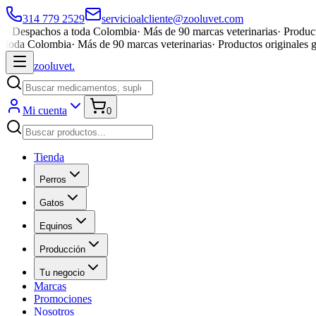
314 779 2529
servicioalcliente@zooluvet.com
·
Despachos a toda Colombia
·
Más de 90 marcas veterinarias
·
Product
toda Colombia
·
Más de 90 marcas veterinarias
·
Productos originales 
zoolu
vet
.
Mi cuenta
0
Tienda
Perros
Gatos
Equinos
Producción
Tu negocio
Marcas
Promociones
Nosotros