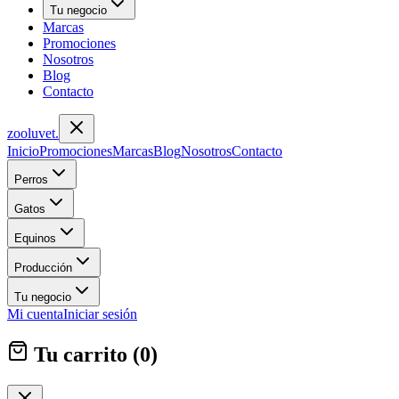
Tu negocio
Marcas
Promociones
Nosotros
Blog
Contacto
zoolu
vet
.
Inicio
Promociones
Marcas
Blog
Nosotros
Contacto
Perros
Gatos
Equinos
Producción
Tu negocio
Mi cuenta
Iniciar sesión
Tu carrito (
0
)