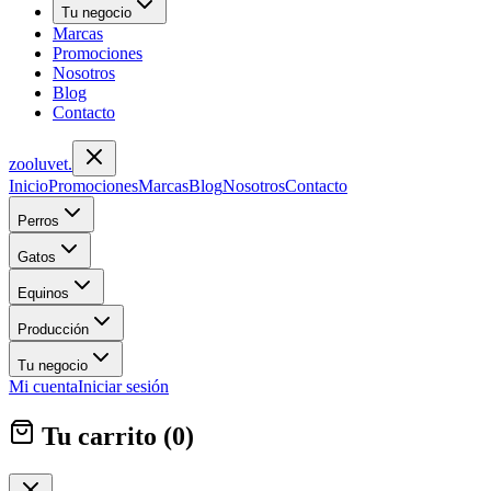
Tu negocio
Marcas
Promociones
Nosotros
Blog
Contacto
zoolu
vet
.
Inicio
Promociones
Marcas
Blog
Nosotros
Contacto
Perros
Gatos
Equinos
Producción
Tu negocio
Mi cuenta
Iniciar sesión
Tu carrito (
0
)