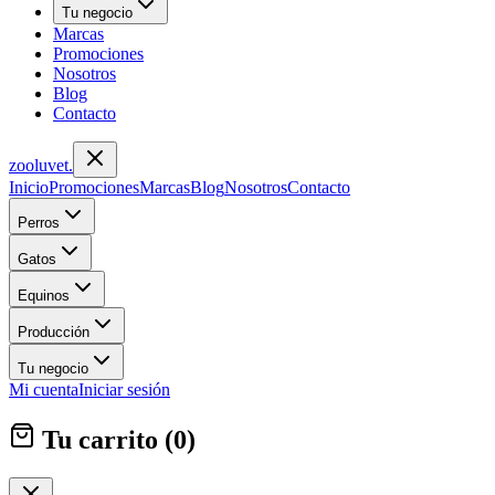
Tu negocio
Marcas
Promociones
Nosotros
Blog
Contacto
zoolu
vet
.
Inicio
Promociones
Marcas
Blog
Nosotros
Contacto
Perros
Gatos
Equinos
Producción
Tu negocio
Mi cuenta
Iniciar sesión
Tu carrito (
0
)