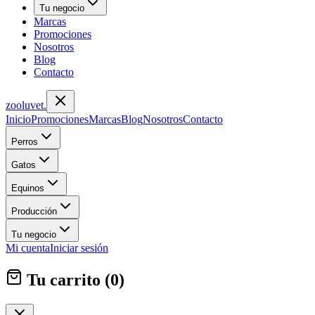
Tu negocio
Marcas
Promociones
Nosotros
Blog
Contacto
zoolu
vet
.
Inicio
Promociones
Marcas
Blog
Nosotros
Contacto
Perros
Gatos
Equinos
Producción
Tu negocio
Mi cuenta
Iniciar sesión
Tu carrito (
0
)