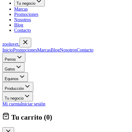
Tu negocio
Marcas
Promociones
Nosotros
Blog
Contacto
zoolu
vet
.
Inicio
Promociones
Marcas
Blog
Nosotros
Contacto
Perros
Gatos
Equinos
Producción
Tu negocio
Mi cuenta
Iniciar sesión
Tu carrito (
0
)