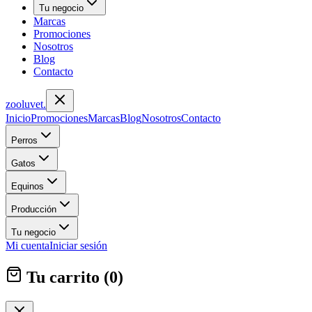
Tu negocio
Marcas
Promociones
Nosotros
Blog
Contacto
zoolu
vet
.
Inicio
Promociones
Marcas
Blog
Nosotros
Contacto
Perros
Gatos
Equinos
Producción
Tu negocio
Mi cuenta
Iniciar sesión
Tu carrito (
0
)