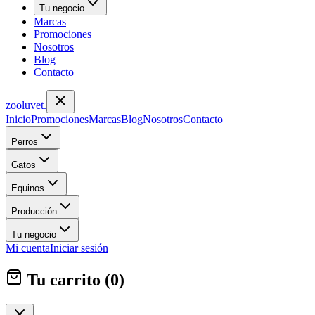
Tu negocio
Marcas
Promociones
Nosotros
Blog
Contacto
zoolu
vet
.
Inicio
Promociones
Marcas
Blog
Nosotros
Contacto
Perros
Gatos
Equinos
Producción
Tu negocio
Mi cuenta
Iniciar sesión
Tu carrito (
0
)