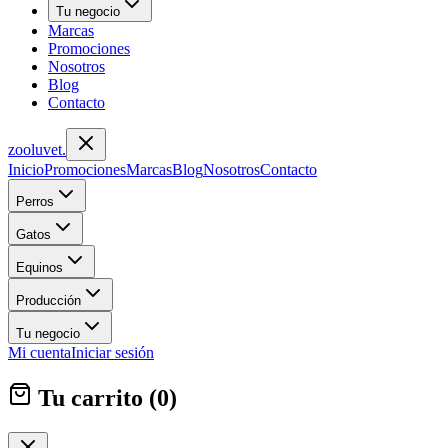
Tu negocio
Marcas
Promociones
Nosotros
Blog
Contacto
zoolu
vet
.
Inicio
Promociones
Marcas
Blog
Nosotros
Contacto
Perros
Gatos
Equinos
Producción
Tu negocio
Mi cuenta
Iniciar sesión
Tu carrito (
0
)