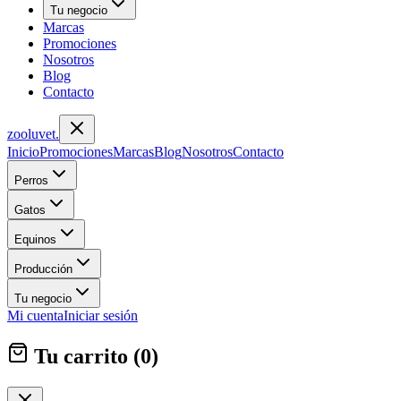
Tu negocio
Marcas
Promociones
Nosotros
Blog
Contacto
zoolu
vet
.
Inicio
Promociones
Marcas
Blog
Nosotros
Contacto
Perros
Gatos
Equinos
Producción
Tu negocio
Mi cuenta
Iniciar sesión
Tu carrito (
0
)