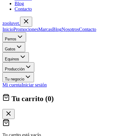
Blog
Contacto
zoolu
vet
.
Inicio
Promociones
Marcas
Blog
Nosotros
Contacto
Perros
Gatos
Equinos
Producción
Tu negocio
Mi cuenta
Iniciar sesión
Tu carrito (
0
)
Tu carrito está vacío