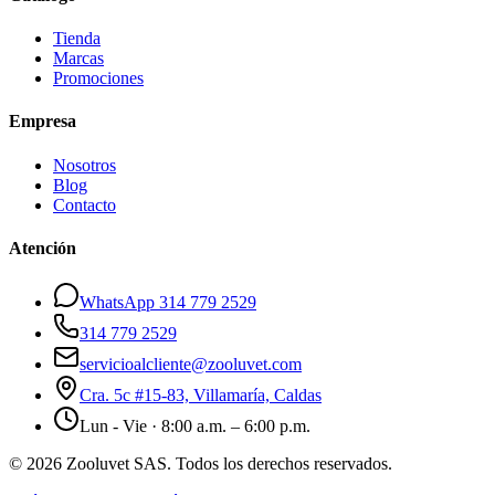
Tienda
Marcas
Promociones
Empresa
Nosotros
Blog
Contacto
Atención
WhatsApp 314 779 2529
314 779 2529
servicioalcliente@zooluvet.com
Cra. 5c #15-83, Villamaría, Caldas
Lun - Vie · 8:00 a.m. – 6:00 p.m.
© 2026 Zooluvet SAS. Todos los derechos reservados.