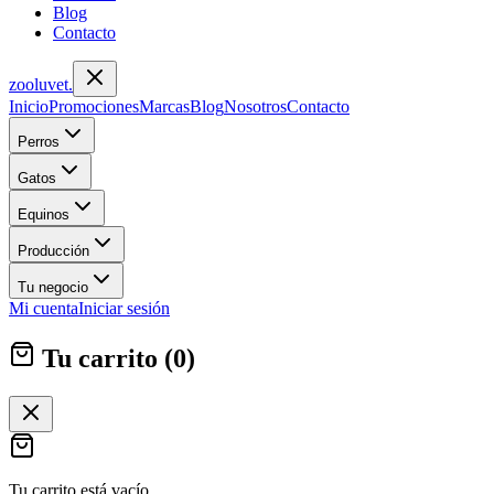
Blog
Contacto
zoolu
vet
.
Inicio
Promociones
Marcas
Blog
Nosotros
Contacto
Perros
Gatos
Equinos
Producción
Tu negocio
Mi cuenta
Iniciar sesión
Tu carrito (
0
)
Tu carrito está vacío