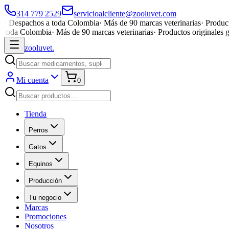
314 779 2529
servicioalcliente@zooluvet.com
·
Despachos a toda Colombia
·
Más de 90 marcas veterinarias
·
Product
toda Colombia
·
Más de 90 marcas veterinarias
·
Productos originales 
zoolu
vet
.
Mi cuenta
0
Tienda
Perros
Gatos
Equinos
Producción
Tu negocio
Marcas
Promociones
Nosotros