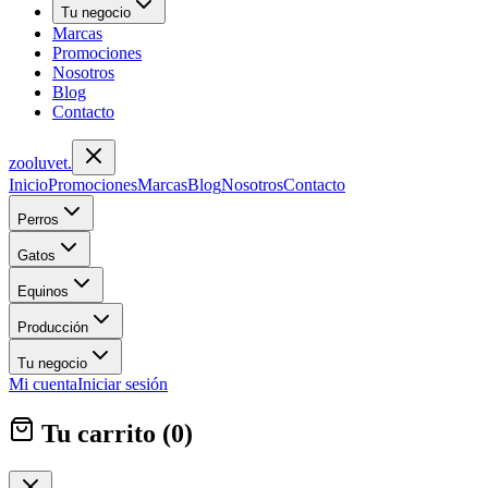
Tu negocio
Marcas
Promociones
Nosotros
Blog
Contacto
zoolu
vet
.
Inicio
Promociones
Marcas
Blog
Nosotros
Contacto
Perros
Gatos
Equinos
Producción
Tu negocio
Mi cuenta
Iniciar sesión
Tu carrito (
0
)