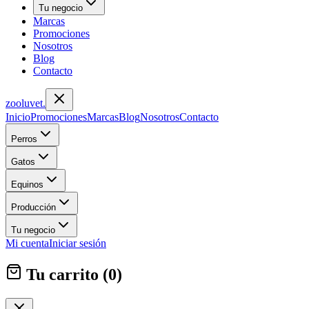
Tu negocio
Marcas
Promociones
Nosotros
Blog
Contacto
zoolu
vet
.
Inicio
Promociones
Marcas
Blog
Nosotros
Contacto
Perros
Gatos
Equinos
Producción
Tu negocio
Mi cuenta
Iniciar sesión
Tu carrito (
0
)