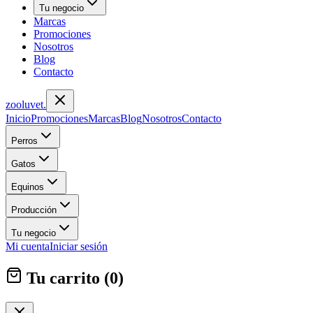
Tu negocio
Marcas
Promociones
Nosotros
Blog
Contacto
zoolu
vet
.
Inicio
Promociones
Marcas
Blog
Nosotros
Contacto
Perros
Gatos
Equinos
Producción
Tu negocio
Mi cuenta
Iniciar sesión
Tu carrito (
0
)