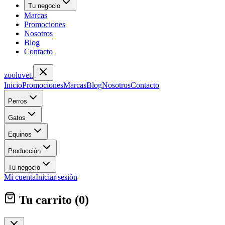
Tu negocio
Marcas
Promociones
Nosotros
Blog
Contacto
zoolu
vet
.
Inicio
Promociones
Marcas
Blog
Nosotros
Contacto
Perros
Gatos
Equinos
Producción
Tu negocio
Mi cuenta
Iniciar sesión
Tu carrito (
0
)