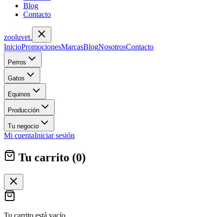
Blog
Contacto
zoolu
vet
.
Inicio
Promociones
Marcas
Blog
Nosotros
Contacto
Perros
Gatos
Equinos
Producción
Tu negocio
Mi cuenta
Iniciar sesión
Tu carrito (
0
)
Tu carrito está vacío