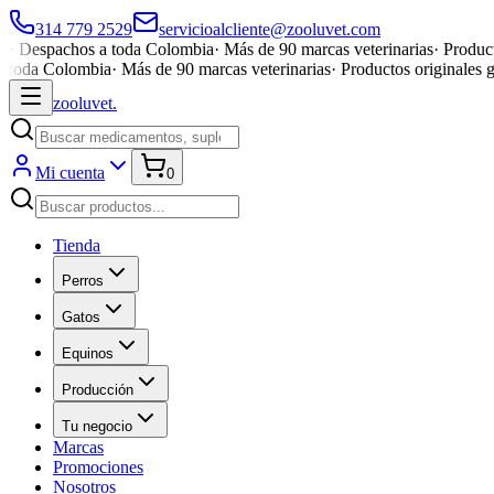
314 779 2529
servicioalcliente@zooluvet.com
·
Despachos a toda Colombia
·
Más de 90 marcas veterinarias
·
Product
toda Colombia
·
Más de 90 marcas veterinarias
·
Productos originales 
zoolu
vet
.
Mi cuenta
0
Tienda
Perros
Gatos
Equinos
Producción
Tu negocio
Marcas
Promociones
Nosotros