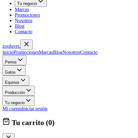
Tu negocio
Marcas
Promociones
Nosotros
Blog
Contacto
zoolu
vet
.
Inicio
Promociones
Marcas
Blog
Nosotros
Contacto
Perros
Gatos
Equinos
Producción
Tu negocio
Mi cuenta
Iniciar sesión
Tu carrito (
0
)