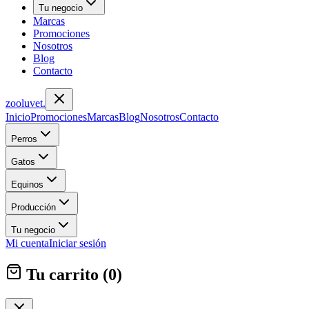
Tu negocio
Marcas
Promociones
Nosotros
Blog
Contacto
zoolu
vet
.
Inicio
Promociones
Marcas
Blog
Nosotros
Contacto
Perros
Gatos
Equinos
Producción
Tu negocio
Mi cuenta
Iniciar sesión
Tu carrito (
0
)