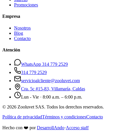
Promociones
Empresa
Nosotros
Blog
Contacto
Atención
WhatsApp 314 779 2529
314 779 2529
servicioalcliente@zooluvet.com
Cra. 5c #15-83, Villamaría, Caldas
Lun - Vie · 8:00 a.m. – 6:00 p.m.
© 2026 Zooluvet SAS. Todos los derechos reservados.
Política de privacidad
Términos y condiciones
Contacto
Hecho con
❤️
por
DesarrollAndo
·
Acceso staff