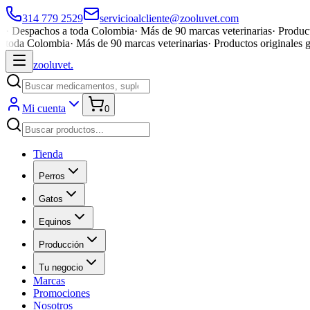
314 779 2529
servicioalcliente@zooluvet.com
·
Despachos a toda Colombia
·
Más de 90 marcas veterinarias
·
Product
toda Colombia
·
Más de 90 marcas veterinarias
·
Productos originales 
zoolu
vet
.
Mi cuenta
0
Tienda
Perros
Gatos
Equinos
Producción
Tu negocio
Marcas
Promociones
Nosotros