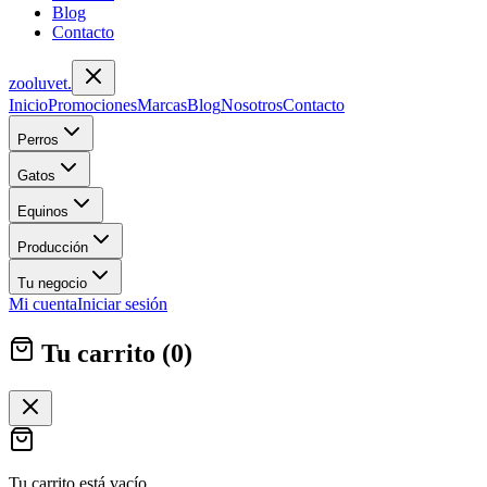
Blog
Contacto
zoolu
vet
.
Inicio
Promociones
Marcas
Blog
Nosotros
Contacto
Perros
Gatos
Equinos
Producción
Tu negocio
Mi cuenta
Iniciar sesión
Tu carrito (
0
)
Tu carrito está vacío