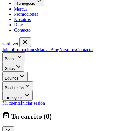
Tu negocio
Marcas
Promociones
Nosotros
Blog
Contacto
zoolu
vet
.
Inicio
Promociones
Marcas
Blog
Nosotros
Contacto
Perros
Gatos
Equinos
Producción
Tu negocio
Mi cuenta
Iniciar sesión
Tu carrito (
0
)