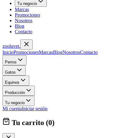
Tu negocio
Marcas
Promociones
Nosotros
Blog
Contacto
zoolu
vet
.
Inicio
Promociones
Marcas
Blog
Nosotros
Contacto
Perros
Gatos
Equinos
Producción
Tu negocio
Mi cuenta
Iniciar sesión
Tu carrito (
0
)