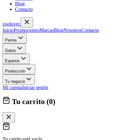
Blog
Contacto
zoolu
vet
.
Inicio
Promociones
Marcas
Blog
Nosotros
Contacto
Perros
Gatos
Equinos
Producción
Tu negocio
Mi cuenta
Iniciar sesión
Tu carrito (
0
)
Tu carrito está vacío