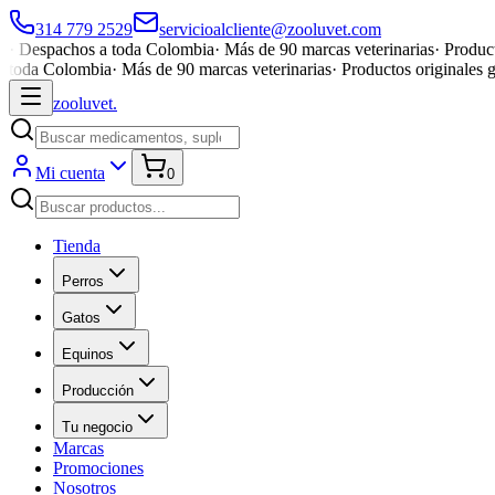
314 779 2529
servicioalcliente@zooluvet.com
·
Despachos a toda Colombia
·
Más de 90 marcas veterinarias
·
Product
toda Colombia
·
Más de 90 marcas veterinarias
·
Productos originales 
zoolu
vet
.
Mi cuenta
0
Tienda
Perros
Gatos
Equinos
Producción
Tu negocio
Marcas
Promociones
Nosotros