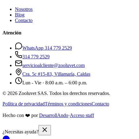
Nosotros
Blog
Contacto
Atención
WhatsApp 314 779 2529
314 779 2529
servicioalcliente@zooluvet.com
Cra. 5c #15-83, Villamaría, Caldas
Lun - Vie · 8:00 a.m. – 6:00 p.m.
© 2026 Zooluvet SAS. Todos los derechos reservados.
Política de privacidad
Términos y condiciones
Contacto
Hecho con
❤️
por
DesarrollAndo
·
Acceso staff
¿Necesitas ayuda?