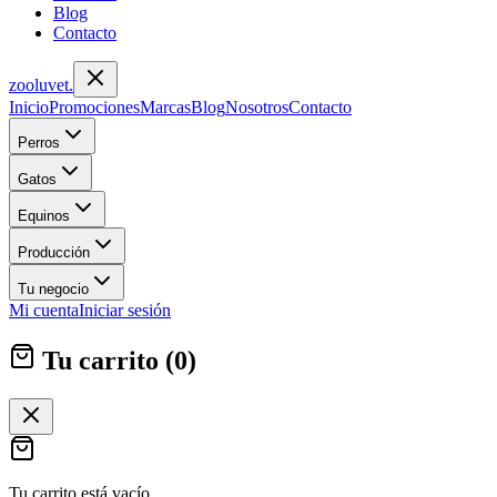
Blog
Contacto
zoolu
vet
.
Inicio
Promociones
Marcas
Blog
Nosotros
Contacto
Perros
Gatos
Equinos
Producción
Tu negocio
Mi cuenta
Iniciar sesión
Tu carrito (
0
)
Tu carrito está vacío