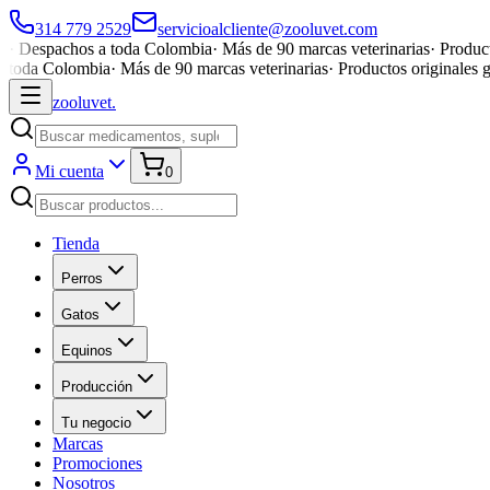
314 779 2529
servicioalcliente@zooluvet.com
·
Despachos a toda Colombia
·
Más de 90 marcas veterinarias
·
Product
toda Colombia
·
Más de 90 marcas veterinarias
·
Productos originales 
zoolu
vet
.
Mi cuenta
0
Tienda
Perros
Gatos
Equinos
Producción
Tu negocio
Marcas
Promociones
Nosotros