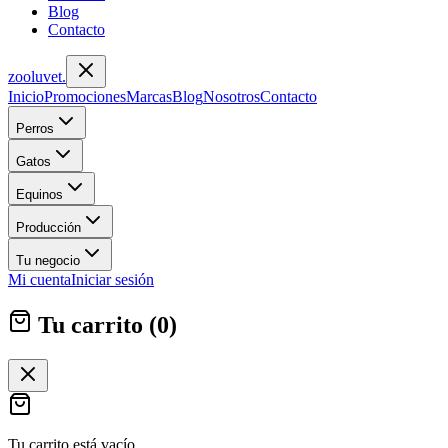
Blog
Contacto
zoolu
vet
.
Inicio
Promociones
Marcas
Blog
Nosotros
Contacto
Perros
Gatos
Equinos
Producción
Tu negocio
Mi cuenta
Iniciar sesión
Tu carrito (
0
)
Tu carrito está vacío