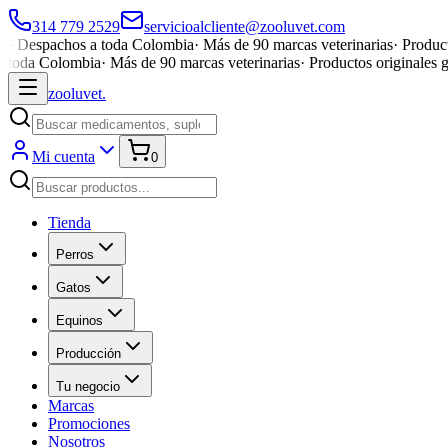
314 779 2529
servicioalcliente@zooluvet.com
·
Despachos a toda Colombia
·
Más de 90 marcas veterinarias
·
Product
toda Colombia
·
Más de 90 marcas veterinarias
·
Productos originales 
zoolu
vet
.
Mi cuenta
0
Tienda
Perros
Gatos
Equinos
Producción
Tu negocio
Marcas
Promociones
Nosotros