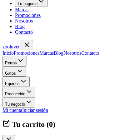
Tu negocio
Marcas
Promociones
Nosotros
Blog
Contacto
zoolu
vet
.
Inicio
Promociones
Marcas
Blog
Nosotros
Contacto
Perros
Gatos
Equinos
Producción
Tu negocio
Mi cuenta
Iniciar sesión
Tu carrito (
0
)