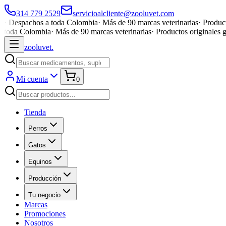
314 779 2529
servicioalcliente@zooluvet.com
·
Despachos a toda Colombia
·
Más de 90 marcas veterinarias
·
Product
toda Colombia
·
Más de 90 marcas veterinarias
·
Productos originales 
zoolu
vet
.
Mi cuenta
0
Tienda
Perros
Gatos
Equinos
Producción
Tu negocio
Marcas
Promociones
Nosotros