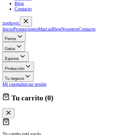
Blog
Contacto
zoolu
vet
.
Inicio
Promociones
Marcas
Blog
Nosotros
Contacto
Perros
Gatos
Equinos
Producción
Tu negocio
Mi cuenta
Iniciar sesión
Tu carrito (
0
)
Tu carrito está vacío