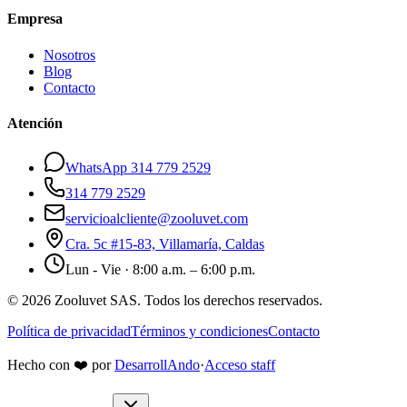
Empresa
Nosotros
Blog
Contacto
Atención
WhatsApp 314 779 2529
314 779 2529
servicioalcliente@zooluvet.com
Cra. 5c #15-83, Villamaría, Caldas
Lun - Vie · 8:00 a.m. – 6:00 p.m.
© 2026 Zooluvet SAS. Todos los derechos reservados.
Política de privacidad
Términos y condiciones
Contacto
Hecho con
❤️
por
DesarrollAndo
·
Acceso staff