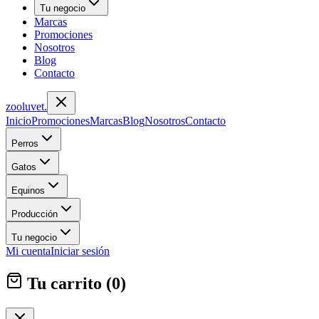
Tu negocio
Marcas
Promociones
Nosotros
Blog
Contacto
zoolu
vet
.
Inicio
Promociones
Marcas
Blog
Nosotros
Contacto
Perros
Gatos
Equinos
Producción
Tu negocio
Mi cuenta
Iniciar sesión
Tu carrito (
0
)