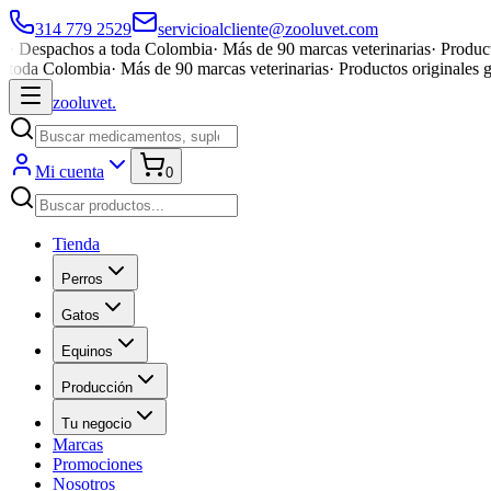
314 779 2529
servicioalcliente@zooluvet.com
·
Despachos a toda Colombia
·
Más de 90 marcas veterinarias
·
Product
toda Colombia
·
Más de 90 marcas veterinarias
·
Productos originales 
zoolu
vet
.
Mi cuenta
0
Tienda
Perros
Gatos
Equinos
Producción
Tu negocio
Marcas
Promociones
Nosotros