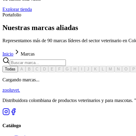
Explorar tienda
Portafolio
Nuestras marcas aliadas
Representamos más de 90 marcas líderes del sector veterinario en Co
Inicio
Marcas
Todas
A
B
C
D
E
F
G
H
I
J
K
L
M
N
O
P
Cargando marcas...
zoolu
vet
.
Distribuidora colombiana de productos veterinarios y para mascotas.
Catálogo