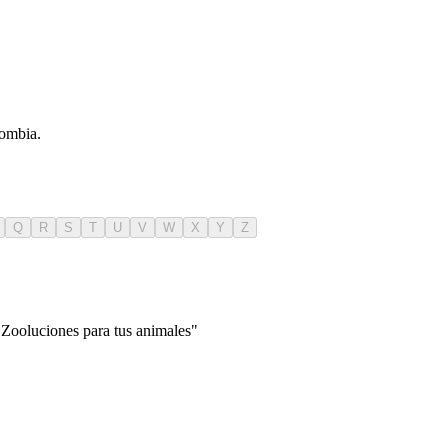
lombia.
Q
R
S
T
U
V
W
X
Y
Z
"Zooluciones para tus animales"