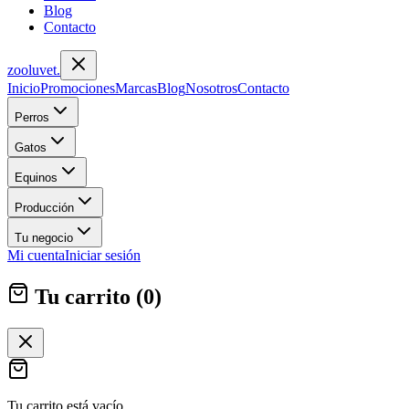
Blog
Contacto
zoolu
vet
.
Inicio
Promociones
Marcas
Blog
Nosotros
Contacto
Perros
Gatos
Equinos
Producción
Tu negocio
Mi cuenta
Iniciar sesión
Tu carrito (
0
)
Tu carrito está vacío