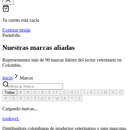
Tu carrito está vacío
Explorar tienda
Portafolio
Nuestras marcas aliadas
Representamos más de 90 marcas líderes del sector veterinario en
Colombia.
Inicio
Marcas
Todas
A
B
C
D
E
F
G
H
I
J
K
L
M
N
O
P
Q
R
S
T
U
V
W
X
Y
Z
Cargando marcas...
zoolu
vet
.
Distribuidora colombiana de productos veterinarios y para mascotas.