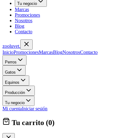
Tu negocio
Marcas
Promociones
Nosotros
Blog
Contacto
zoolu
vet
.
Inicio
Promociones
Marcas
Blog
Nosotros
Contacto
Perros
Gatos
Equinos
Producción
Tu negocio
Mi cuenta
Iniciar sesión
Tu carrito (
0
)