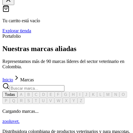
Tu carrito está vacío
Explorar tienda
Portafolio
Nuestras marcas aliadas
Representamos más de 90 marcas líderes del sector veterinario en
Colombia.
Inicio
Marcas
Todas
A
B
C
D
E
F
G
H
I
J
K
L
M
N
O
P
Q
R
S
T
U
V
W
X
Y
Z
Cargando marcas...
zoolu
vet
.
Distribuidora colombiana de productos veterinarios y para mascotas.