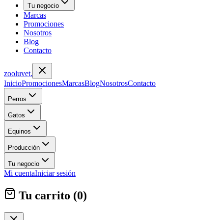
Tu negocio
Marcas
Promociones
Nosotros
Blog
Contacto
zoolu
vet
.
Inicio
Promociones
Marcas
Blog
Nosotros
Contacto
Perros
Gatos
Equinos
Producción
Tu negocio
Mi cuenta
Iniciar sesión
Tu carrito (
0
)