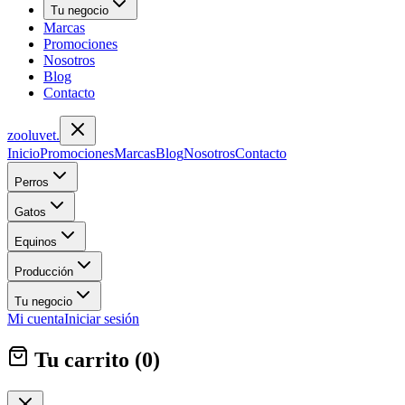
Tu negocio
Marcas
Promociones
Nosotros
Blog
Contacto
zoolu
vet
.
Inicio
Promociones
Marcas
Blog
Nosotros
Contacto
Perros
Gatos
Equinos
Producción
Tu negocio
Mi cuenta
Iniciar sesión
Tu carrito (
0
)