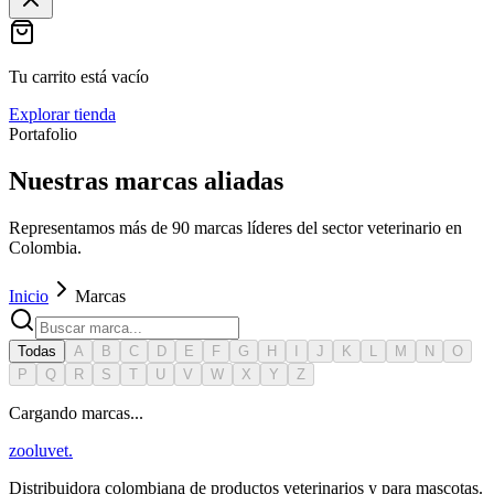
Tu carrito está vacío
Explorar tienda
Portafolio
Nuestras marcas aliadas
Representamos más de 90 marcas líderes del sector veterinario en
Colombia.
Inicio
Marcas
Todas
A
B
C
D
E
F
G
H
I
J
K
L
M
N
O
P
Q
R
S
T
U
V
W
X
Y
Z
Cargando marcas...
zoolu
vet
.
Distribuidora colombiana de productos veterinarios y para mascotas.